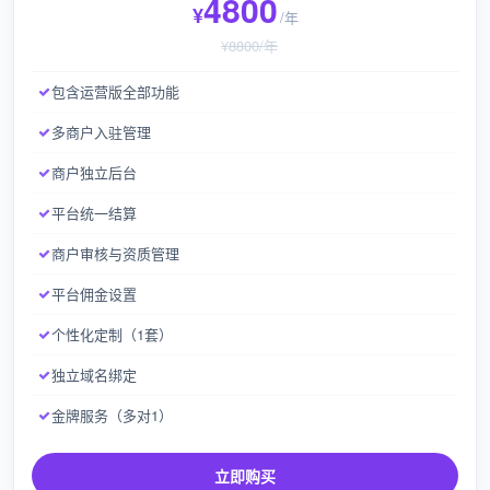
4800
¥
/年
¥8800/年
包含运营版全部功能
多商户入驻管理
商户独立后台
平台统一结算
商户审核与资质管理
平台佣金设置
个性化定制（1套）
独立域名绑定
金牌服务（多对1）
立即购买